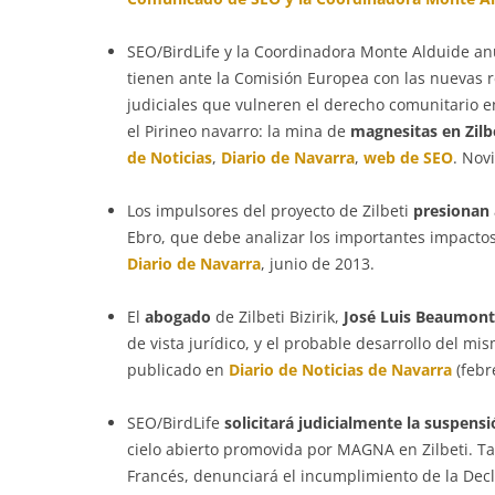
SEO/BirdLife y la Coordinadora Monte Alduide a
tienen ante la Comisión Europea con las nuevas r
judiciales que vulneren el derecho comunitario 
el Pirineo navarro: la mina de
magnesitas en Zilb
de Noticias
,
Diario de Navarra
,
web de SEO
. Nov
Los impulsores del proyecto de Zilbeti
presionan
Ebro, que debe analizar los importantes impactos
Diario de Navarra
, junio de 2013.
El
abogado
de Zilbeti Bizirik,
José Luis Beaumon
de vista jurídico, y el probable desarrollo del mi
publicado en
Diario de Noticias de Navarra
(febr
SEO/BirdLife
solicitará judicialmente la suspensi
cielo abierto promovida por MAGNA en Zilbeti. T
Francés, denunciará el incumplimiento de la Dec