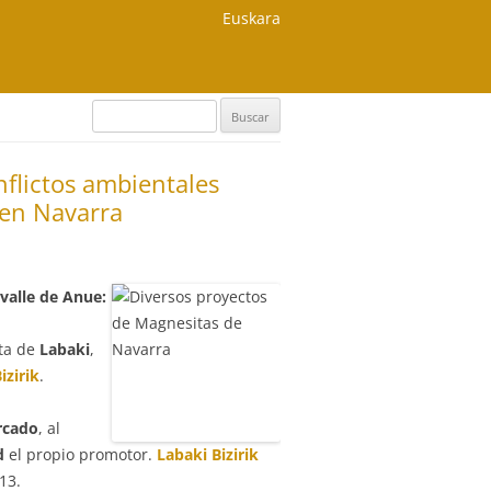
Euskara
Buscar:
flictos ambientales
 en Navarra
 valle de Anue:
ita de
Labaki
,
izirik
.
rcado
, al
d
el propio promotor.
Labaki Bizirik
13.