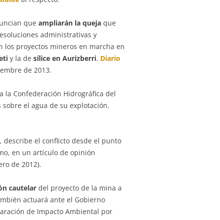
nuncian que
ampliarán la queja
que
esoluciones administrativas y
en los proyectos mineros en marcha en
eti
y la de
sílice en Aurizberri
.
Diario
iembre de 2013.
a la Confederación Hidrográfica del
 sobre el agua de su explotación.
t
, describe el conflicto desde el punto
smo, en un artículo de opinión
ero de 2012).
ón cautelar
del proyecto de la mina a
ambién actuará ante el Gobierno
laración de Impacto Ambiental por