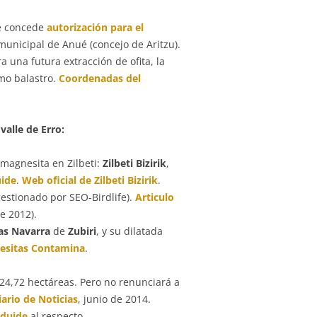
se concede
autorización para el
unicipal de Anué (concejo de Aritzu).
a una futura extracción de ofita, la
o balastro.
Coordenadas del
valle de Erro:
magnesita en Zilbeti:
Zilbeti Bizirik
,
ide
.
Web oficial de Zilbeti Bizirik
.
estionado por SEO-Birdlife).
Articulo
e 2012).
as Navarra
de
Zubiri
, y su dilatada
esitas Contamina
.
24,72 hectáreas. Pero no renunciará a
iario de Noticias
, junio de 2014.
lduide
al respecto.