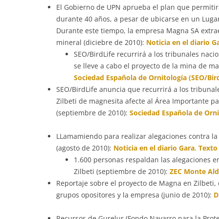
El Gobierno de UPN aprueba el plan que permitirá
durante 40 años, a pesar de ubicarse en un Lugar
Durante este tiempo, la empresa Magna SA extra
mineral (diciebre de 2010):
Noticia en el diario G
SEO/BirdLife recurrirá a los tribunales naci
se lleve a cabo el proyecto de la mina de mag
Sociedad Española de Ornitología (SEO/Bird
SEO/BirdLife anuncia que recurrirá a los tribuna
Zilbeti de magnesita afecte al Área Importante para
(septiembre de 2010):
Sociedad Española de Orni
LLamamiendo para realizar alegaciones contra la 
(agosto de 2010):
Noticia en el diario Gara
.
Texto 
1.600 personas respaldan las alegaciones en
Zilbeti (septiembre de 2010):
ZEC Monte Ald
Reportaje sobre el proyecto de Magna en Zilbeti, 
grupos opositores y la empresa (junio de 2010):
D
Recursos de Gurelur (Fondo Navarro para la Prote