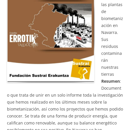
las plantas
de
biometaniz
ación en
Navarra.
Sus
residuos
contamina
rán
nuestras
tierras
Resumen
:
Document
o que trata de unir en un solo informe toda la investigación
que hemos realizado en los últimos meses sobre la
biometanización, así como los proyectos que hemos podido
conocer. Se trata de una forma de producir energía, que
califican como renovable, aunque su balance energético
posiblemente no sea positivo. En Navarra se han