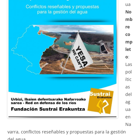
ua
No
mb
re
co
mp
let
o
:
Las
pol
ític
as
del
ag
ua
en
Na
varra, conflictos reseñables y propuestas para la gestión
del agua