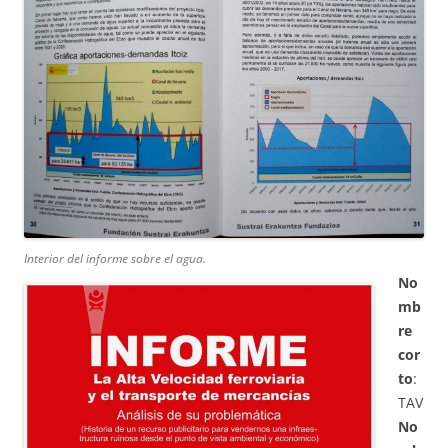
Interior del informe sobre el agua.
No
mb
re
cor
to
:
TAV
No