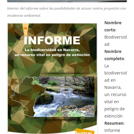
Interior del informe sobre las posibilidades de actuar contra proyectos con
incidencia ambiental.
Nombre
corto
:
Biodiversid
ad
Nombre
completo
:
La
biodiversid
ad en
Navarra,
un recurso
vital en
peligro de
extinción
Resumen
:
Informe