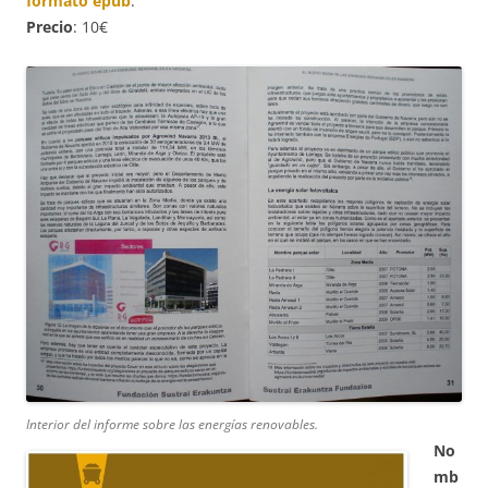
formato epub
.
Precio
: 10€
Interior del informe sobre las energías renovables.
No
mb