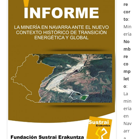
re
cor
to
:
Min
ería
No
mb
re
co
mp
let
o
:
La
min
ería
en
Nav
arr
a