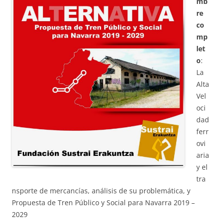
mb
re
co
mp
let
o
:
La
Alta
Vel
oci
dad
ferr
ovi
aria
y el
tra
nsporte de mercancías, análisis de su problemática, y
Propuesta de Tren Público y Social para Navarra 2019 –
2029