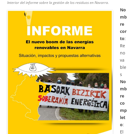
Interior del informe sobre la gestión de los residuos en Navarra.
No
mb
re
cor
to
:
Re
no
va
ble
s
No
mb
re
co
mp
let
o
:
El