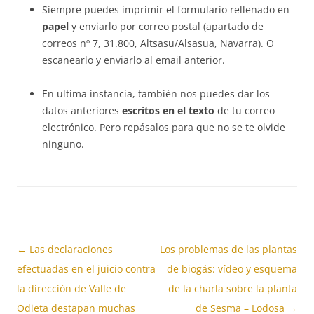
Siempre puedes imprimir el formulario rellenado en
papel
y enviarlo por correo postal (apartado de
correos nº 7, 31.800, Altsasu/Alsasua, Navarra). O
escanearlo y enviarlo al email anterior.
En ultima instancia, también nos puedes dar los
datos anteriores
escritos en el texto
de tu correo
electrónico. Pero repásalos para que no se te olvide
ninguno.
Navegación
←
Las declaraciones
Los problemas de las plantas
de
efectuadas en el juicio contra
de biogás: vídeo y esquema
entradas
la dirección de Valle de
de la charla sobre la planta
Odieta destapan muchas
de Sesma – Lodosa
→