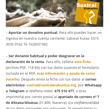
–
Aportar un donativo puntual.
Para ello puedes hacer un
ingreso en nuestra cuenta corriente: Laboral Kutxa: ES15
3035 0162 76 1620031982
–
Ser donante habitual y poder desgravar en la
declaración de la renta
. Para ello, rellena
esta ficha
(archivo PDF, 118 Kb) con tus datos (usando el formulario
incluido en el PDF,
más información y ayuda de como
hacerlo
). Después envía la ficha con tus datos al
correo
electrónico:
sustrai@sustraierakuntza.org
, por
Whatsapp
o Telegram
al teléfono móvil:
675 510 477
, o (tras
imprimirla) por correo postal al
apartado de correos nº 7
de Altsasu/Alsasua
(31.800, Navarra). (
La confidencialidad
de tus datos personales nos preocupan. Te garantizamos su