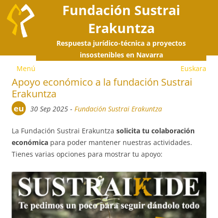
Fundación Sustrai
Erakuntza
Respuesta jurídico-técnica a proyectos
S
insostenibles en Navarra
Menú
Euskara
a
Apoyo económico a la fundación Sustrai
Erakuntza
c
eu
30 Sep 2025
-
Fundación Sustrai Erakuntza
La Fundación Sustrai Erakuntza
solicita tu colaboración
económica
para poder mantener nuestras actividades.
Tienes varias opciones para mostrar tu apoyo: