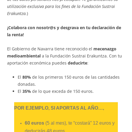
utilización exclusiva para los fines de la Fundación Sustrai
Erakuntza.
)
¡Colabora con nosotr@s y desgrava en tu declaración de
la renta!
El Gobierno de Navarra tiene reconocido el
mecenazgo
medioambiental
a la Fundación Sustrai Erakuntza. Con tu
aportación económica puedes
deducirte
:
El
80%
de los primeros 150 euros de las cantidades
donadas.
El
35%
de lo que exceda de 150 euros.
POR EJEMPLO, SI APORTAS AL AÑO…,
60 euros
(5 al mes), te “costará” 12 euros y
deducirás 48 euros.