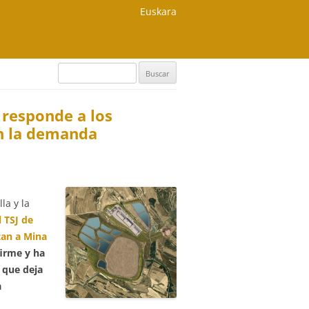
Euskara
Buscar:
 responde a los
n la demanda
a
la y la
l TSJ de
tan a Mina
firme y ha
 que deja
a