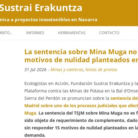
Sustrai Erakuntza
nica a proyectos insostenibles en Navarra
Saltar
al
ÁMBITO…
INFORMES
HERRAMIENTAS
CONTACTO
contenido
La sentencia sobre Mina Muga no
motivos de nulidad planteados e
31 Jul 2026
-
Minas y canteras
,
Notas de prensa
Ecologistas en Acción, Fundación Sustrai Erakuntza y l
Plataforma contra las Minas de Potasa en la Bal d’Onsel
Sierra del Perdón se pronuncian sobre la
sentencia de
Madrid sobre uno de los procesos judiciales que afec
Muga
.
La sentencia del TSJM sobre Mina Muga no es 
sido objeto de requerimiento de complemento, dado
sin responder 15 motivos de nulidad planteados en l
demanda.