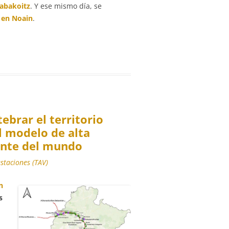
xabakoitz
. Y ese mismo día, se
 en Noain
.
ebrar el territorio
l modelo de alta
iente del mundo
estaciones (TAV)
n
s