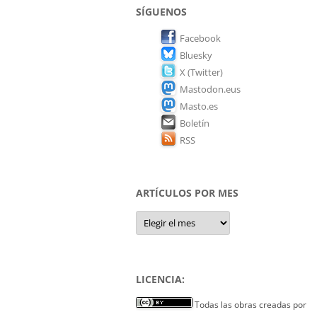
SÍGUENOS
Facebook
Bluesky
X (Twitter)
Mastodon.eus
Masto.es
Boletín
RSS
ARTÍCULOS POR MES
Artículos
por
mes
LICENCIA:
Todas las obras creadas por