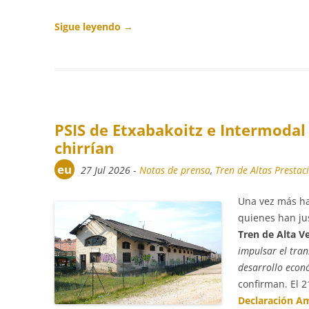
Sigue leyendo
→
PSIS de Etxabakoitz e Intermodal 
chirrían
eu
27 Jul 2026
-
Notas de prensa
,
Tren de Altas Prestac
Una vez más ha
quienes han jus
Tren de Alta V
impulsar el tra
desarrollo econ
confirman. El 2
Declaración Am