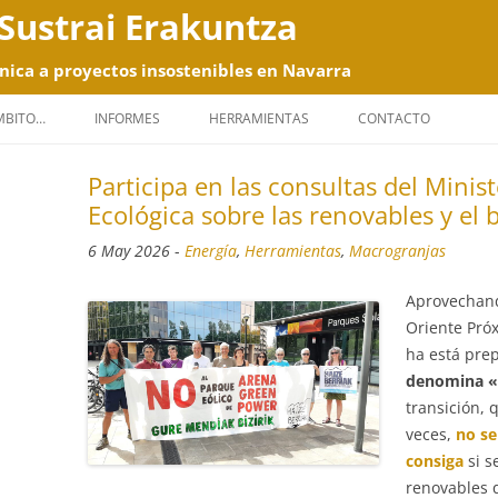
Sustrai Erakuntza
nica a proyectos insostenibles en Navarra
Saltar
al
ÁMBITO…
INFORMES
HERRAMIENTAS
CONTACTO
contenido
Participa en las consultas del Minis
Ecológica sobre las renovables y el 
6 May 2026
-
Energía
,
Herramientas
,
Macrogranjas
Aprovechand
Oriente Próx
ha está pr
denomina «
transición,
veces,
no se
consiga
si s
renovables 