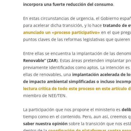
incorpora una fuerte reducción del consumo
.
En estas circunstancias de urgencia, el Gobierno espa
para acelerar dicha transición, y lo hace
tratando de e
anunciado un «proceso participativo»
en el que preg
puntos claves de las reformas legislativas que quieren
Entre ellas se encuentra la implantación de las deno
Renovable” (ZAR
). Estas áreas pretenden implantar p
previamente identificados como aptos. La intención es 
ellas de renovables, una
implantación acelerada de l
de impacto ambiental simplificadas o incluso incomp
lectura crítica de todo este proceso en este artícul
miembro de NEE/TEN.
La participación que nos propone el ministerio es
deli
tiempo como en el contenido. Pero, aun así, creemo
saber nuestra opinión
sobre la transición que nos est
dentro de la
coordinación de plataformas contra pro