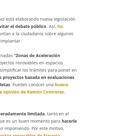
ñol está elaborando nueva legislación
vitar el debate público
. Así,
ha
untan a la ciudadanía sobre algunos
 implantar.
minadas
“Zonas de Aceleración
royectos renovables en espacios
simplificar los trámites para poner en
os proyectos basada en evaluaciones
letas
. Puedes conocer una
buena
o de opinión de Ramón Contreras
,
beradamente limitada
, tanto en el
s que es un buen momento para
hacerle
án imponiendo. Por este motivo,
yectos renovables de Navarra