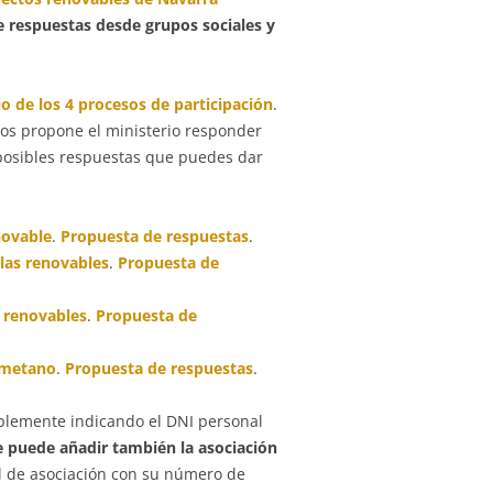
e respuestas desde grupos sociales y
o de los 4 procesos de participación
.
os propone el ministerio responder
 posibles respuestas que puedes dar
novable
.
Propuesta de respuestas
.
 las renovables
.
Propuesta de
s renovables
.
Propuesta de
iometano
.
Propuesta de respuestas
.
plemente indicando el DNI personal
e puede añadir también la asociación
vel de asociación con su número de