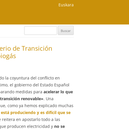
Euskara
Buscar:
terio de Transición
biogás
o la coyuntura del conflicto en
imo, el gobierno del Estado Español
eparando medidas para
acelerar lo que
transición renovable»
. Una
 que, como ya hemos explicado muchas
 está produciendo y es difícil que se
e reitera en apostarlo todo a las
que producen electricidad y
no se