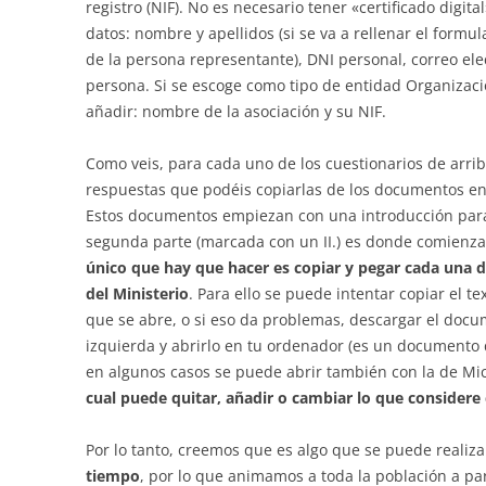
registro (NIF). No es necesario tener «certificado digita
datos: nombre y apellidos (si se va a rellenar el formu
de la persona representante), DNI personal, correo elec
persona. Si se escoge como tipo de entidad Organiza
añadir: nombre de la asociación y su NIF.
Como veis, para cada uno de los cuestionarios de arr
respuestas que podéis copiarlas de los documentos enl
Estos documentos empiezan con una introducción para 
segunda parte (marcada con un II.) es donde comienza
único que hay que hacer es copiar y pegar cada una d
del Ministerio
. Para ello se puede intentar copiar el 
que se abre, o si eso da problemas, descargar el docum
izquierda y abrirlo en tu ordenador (es un documento de
en algunos casos se puede abrir también con la de Mic
cual puede quitar, añadir o cambiar lo que considere
Por lo tanto, creemos que es algo que se puede realiz
tiempo
, por lo que animamos a toda la población a par