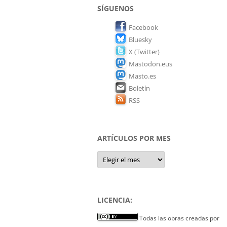
SÍGUENOS
Facebook
Bluesky
X (Twitter)
Mastodon.eus
Masto.es
Boletín
RSS
ARTÍCULOS POR MES
Artículos
por
mes
LICENCIA:
Todas las obras creadas por