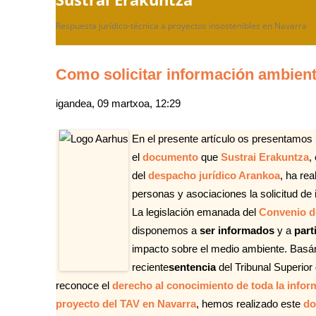
Respuesta jurídico-técnica a proyectos insostenibles en Navarra
Como solicitar información ambienta
igandea, 09 martxoa, 12:29
En el presente artículo os presentamos
el
documento
que
Sustrai Erakuntza
,
del
despacho jurídico Arankoa
, ha rea
personas y asociaciones la solicitud de
La legislación emanada del
Convenio d
disponemos a
ser informados
y a
part
impacto sobre el medio ambiente. Basán
reciente
sentencia
del Tribunal Superior
reconoce el
derecho al conocimiento de toda la info
proyecto del TAV en Navarra
, hemos realizado este
do