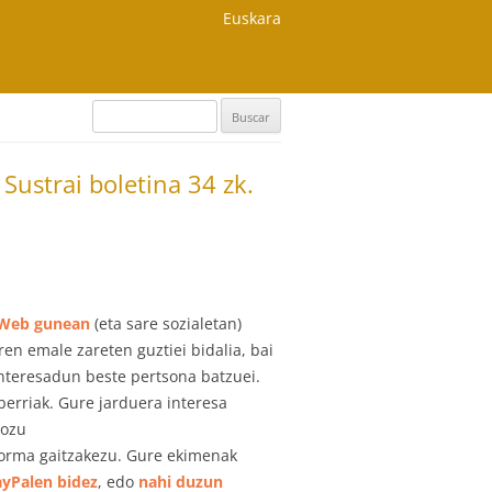
Euskara
Buscar:
 Sustrai boletina 34 zk.
 Web gunean
(eta sare sozialetan)
n emale zareten guztiei bidalia, bai
interesadun beste pertsona batzuei.
berriak. Gure jarduera interesa
iozu
forma gaitzakezu. Gure ekimenak
yPalen bidez
, edo
nahi duzun