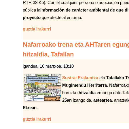
RTF, 38 Kb). Con él cualquier persona o asociación pue
pública la
información de carácter ambiental de que d
proyecto
que afecte al entorno.
guztia irakurri
Nafarroako trena eta AHTaren egun
hitzaldia, Tafallan
igandea, 16 martxoa, 13:10
Sustrai Erakuntza
eta
Tafallako T
Mugimendu Herritarra
, Nafarroak
buruzko
hitzaldia
emango dute Tafal
25an
izango da,
asteartea
, arratsa
Etxean
.
guztia irakurri