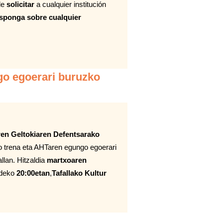
de
solicitar
a cualquier institución
isponga sobre cualquier
go egoerari buruzko
ren Geltokiaren Defentsarako
o trena eta AHTaren egungo egoerari
lan. Hitzaldia
martxoaren
ldeko
20:00etan
,
Tafallako Kultur