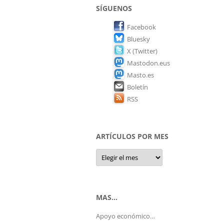
SÍGUENOS
Facebook
Bluesky
X (Twitter)
Mastodon.eus
Masto.es
Boletín
RSS
ARTÍCULOS POR MES
Artículos
por
mes
MAS…
Apoyo económico…