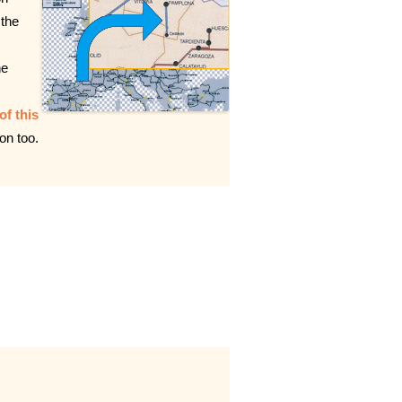
 the
he
of this
on too.