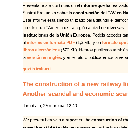
Presentamos a continuación el
informe
que ha realizad
Sustrai Erakuntza sobre la
construcción del TAV en N
Este informe está siendo utilizado para difundir el derroc
construir un TAV en nuestra región a nivel de
diversas
instituciones de la Unión Europea
. Podéis acceder ta
al
informe en formato PDF
(1,3 Mb) y en
formato epu
libros electrónicos
(570 Kb). Hemos publicado también
la
versión en inglés
, y en el futuro publicaremos la ve
guztia irakurri
The construction of a new railway li
Another scandal and economic scam
larunbata, 29 martxoa, 12:40
We present herewith a
report
on the
construction of th
speed train (TAV) in Navarra
prepared by the Foundati