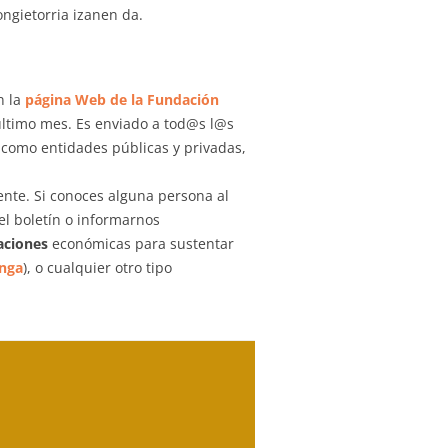
ngietorria izanen da.
n la
página Web de la Fundación
 último mes. Es enviado a tod@s l@s
 como entidades públicas y privadas,
ente. Si conoces alguna persona al
el boletín o informarnos
aciones
económicas para sustentar
nga
), o cualquier otro tipo