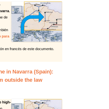
o
avarra
.
he de
mbién
b para
rsión en francés de este documento.
ne in Navarra (Spain):
 outside the law
e high-
on