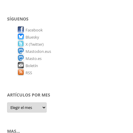
SÍGUENOS
Facebook
Bluesky
X (Twitter)
Mastodon.eus
Masto.es
Boletín
RSS
ARTÍCULOS POR MES
Artículos
por
mes
MAS…