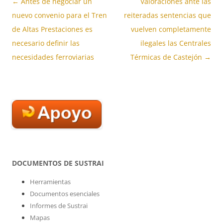
Navegación
←
Antes de negociar un
Valoraciones ante las
de
nuevo convenio para el Tren
reiteradas sentencias que
entradas
de Altas Prestaciones es
vuelven completamente
necesario definir las
ilegales las Centrales
necesidades ferroviarias
Térmicas de Castejón
→
DOCUMENTOS DE SUSTRAI
Herramientas
Documentos esenciales
Informes de Sustrai
Mapas