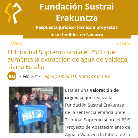
Fundación Sustrai
Erakuntza
Respuesta jurídico-técnica a proyectos
S
insostenibles en Navarra
Menú
Euskara
a
El Tribunal Supremo anula el PSIS que
aumenta la extracción de agua de Valdega,
c
Tierra Estella
eu
7 Feb 2017
-
Agua y embalses
,
Notas de prensa
Esta es una
valoración de
urgencia
que realiza la
Fundación Sustrai Erakuntza
de la sentencia emitida por el
Tribunal Supremo sobre el PSIS
“Proyecto de Abastecimiento de
Agua a Viana y a la Ribera de la