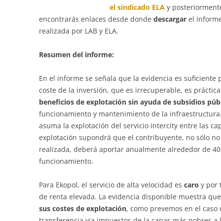
el sindicado ELA
y posteriorment
encontrarás enlaces desde donde
descargar
el inform
realizada por LAB y ELA.
Resumen del informe:
En el informe se señala que la evidencia es suficiente 
coste de la inversión, que es irrecuperable, es prácti
beneficios de explotación sin ayuda de subsidios púb
funcionamiento y mantenimiento de la infraestructura.
asuma la explotación del servicio intercity entre las cap
explotación supondrá que el contribuyente, no sólo no
realizada, deberá aportar anualmente alrededor de 40
funcionamiento.
Para Ekopol, el servicio de alta velocidad es
caro
y por 
de renta elevada. La evidencia disponible muestra qu
sus costes de explotación
, como prevemos en el caso 
transferencia via impuestos de la capas más pobres a l