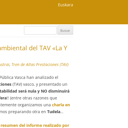
Euskara
Buscar:
ambiental del TAV «La Y
ustrai
,
Tren de Altas Prestaciones (TAV)
Pública Vasca han analizado el
ciones
(TAV) vasco, y presentado un
tabilidad será nula y NO disminuirá
fera
!! (entre otras razones que
entemente organizamos una
charla en
amos preparando otra en
Tudela
…
l
resumen del informe realizado por