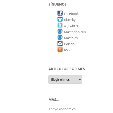
SÍGUENOS
Facebook
Bluesky
X (Twitter)
Mastodon.eus
Masto.es
Boletín
RSS
ARTÍCULOS POR MES
Artículos
por
mes
MAS…
Apoyo económico…