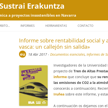
Sustrai Erakuntza
nica a proyectos insostenibles en Navarra
Saltar
al
ÁMBITO…
INFORMES
HERRAMIENTAS
CONTACTO
contenido
Informe sobre rentabilidad social y 
vasca: un callejón sin salida»
eu
18 Abr 2017
-
Documentos esenciales
,
Informes de S
Investigadores de la Universidad 
proyecto de
Tren de Altas Presta
informe
que concluye que
su ren
las emisiones de CO2 a la atmós
conocerás a continuación). Reci
Iruñea
sobre este informe, y est
A continuación os dejamos con e