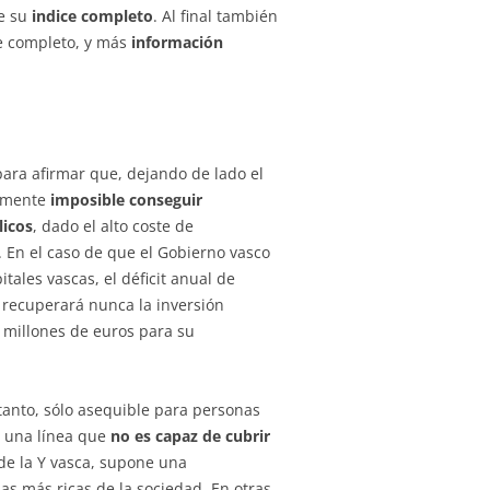
e su
indice completo
. Al final también
e completo, y más
información
para afirmar que, dejando de lado el
camente
imposible conseguir
licos
, dado el alto coste de
 En el caso de que el Gobierno vasco
itales vascas, el déficit anual de
 recuperará nunca la inversión
 millones de euros para su
tanto, sólo asequible para personas
e una línea que
no es capaz de cubrir
de la Y vasca, supone una
as más ricas de la sociedad. En otras