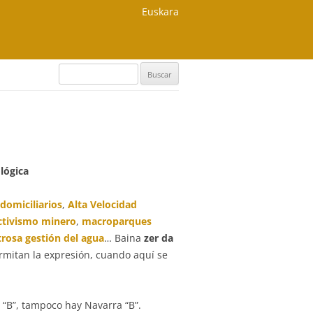
Euskara
Buscar:
lógica
domiciliarios
,
Alta Velocidad
ctivismo minero
,
macroparques
rosa gestión del agua
… Baina
zer da
ermitan la expresión, cuando aquí se
 “B”, tampoco hay Navarra “B”.