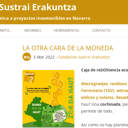
Sustrai Erakuntza
nica a proyectos insostenibles en Navarra
Saltar
al
ÁMBITO…
INFORMES
HERRAMIENTAS
CONTACTO
contenido
LA OTRA CARA DE LA MONEDA
eu
5 Mar 2022
-
Fundación Sustrai Erakuntza
Caja de reSOStencia eco
Macrogranjas
,
residuos 
Ferroviaria (TAV)
,
extra
eólicos y solares
,
desast
hau? Una
cochinada
, p
permite de todo.
Así como no hay planeta