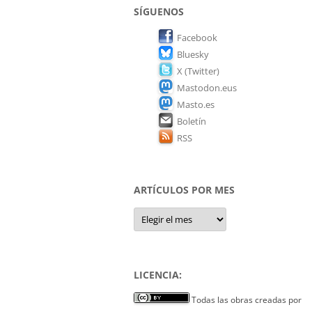
SÍGUENOS
Facebook
Bluesky
X (Twitter)
Mastodon.eus
Masto.es
Boletín
RSS
ARTÍCULOS POR MES
Artículos
por
mes
LICENCIA:
Todas las obras creadas por