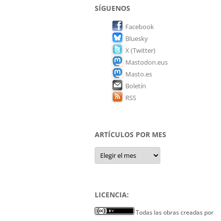
SÍGUENOS
Facebook
Bluesky
X (Twitter)
Mastodon.eus
Masto.es
Boletín
RSS
ARTÍCULOS POR MES
Artículos
por
mes
LICENCIA:
Todas las obras creadas por