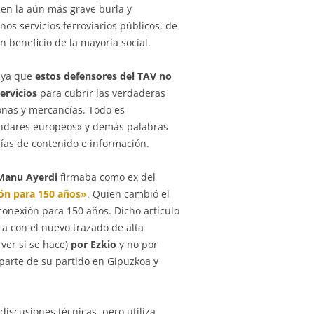
 en la aún más grave burla y
os servicios ferroviarios públicos, de
n beneficio de la mayoría social.
, ya que
estos defensores del TAV no
ervicios
para cubrir las verdaderas
onas y mercancías. Todo es
ándares europeos» y demás palabras
ías de contenido e información.
Manu Ayerdi
firmaba como ex del
ón para 150 años»
. Quien cambió el
conexión para 150 años. Dicho artículo
ca con el nuevo trazado de alta
ver si se hace)
por Ezkio
y no por
parte de su partido en Gipuzkoa y
discusiones técnicas, pero utiliza