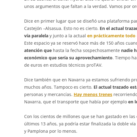
unos argumentos que faltan a la verdad. Vamos por or
Dice en primer lugar que se diseñó una plataforma para
Castejón –Alsasua. Esto no es cierto.
En el actual traz
vía paralela
y junto a la actual
en prácticamente todo 
Este espacio ya se reservó hace más de 150 años cuando
atención que
hasta la fecha sospechosamente
n
a
die h
económico que sería su aprovechamiento
. Tiempo ha
de euros en estudios técnicos proTAV.
Dice también que en Navarra ya estamos sufriendo pr
muchos años. Tampoco es cierto.
El actual trazado est
personas y mercancías.
Hay menos trenes
recorriendo 
Navarra, que el transporte que había por ejemplo
en l
Con los cientos de millones que se han gastado en las
últimos 13 años, ya podría estar finalizada la doble vía
y Pamplona por lo menos.