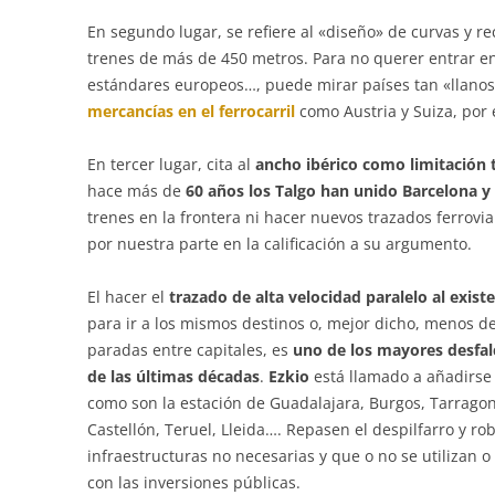
En segundo lugar, se refiere al «diseño» de curvas y 
trenes de más de 450 metros. Para no querer entrar en
estándares europeos…, puede mirar países tan «llan
mercancías en el ferrocarril
como Austria y Suiza, por 
En tercer lugar, cita al
ancho ibérico como limitación
hace más de
60 años los Talgo han unido Barcelona y
trenes en la frontera ni hacer nuevos trazados ferrovia
por nuestra parte en la calificación a su argumento.
El hacer el
trazado de alta velocidad paralelo al exist
para ir a los mismos destinos o, mejor dicho, menos d
paradas entre capitales, es
uno de los mayores desfal
de las últimas décadas
.
Ezkio
está llamado a añadirs
como son la estación de Guadalajara, Burgos, Tarragon
Castellón, Teruel, Lleida…. Repasen el despilfarro y ro
infraestructuras no necesarias y que o no se utilizan 
con las inversiones públicas.