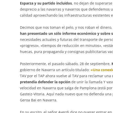
Esparza y su partido incluidos
, no dejan de superarse
desprecio a las navarras y navarros que defendemos un
calidad aprovechando las infraestructuras existentes e
Decimos que nos toman el pelo, y nos roban el dinero
han presentado un sólo informe económico y sobre s
necesidades actuales y futuras del transporte de pers
«progreso», «tiempos de reducción en minutos», «est
huecas, pura propaganda y consignas publicitarias vac
Posteriormente, el pasado sábado, 28 de septiembre,
gobierno de Navarra un artículo titulado:
«Una conexi
TAV por el TAP ahora vuelve al TAV para reclamar una 
pretendía defender la opción
de unir la llamada Y vas
velocidad en Navarra que salga de Pamplona (está por 
Gasteiz-Vitoria. Aquí nada nuevo que no defienda una 
Geroa Bai en Navarra.
En su escrito, el señor Ayerdi dice no querer entrar en 