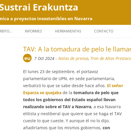
Sustrai Erakuntza
nica a proyectos insostenibles en Navarra
Saltar
al
ÁMBITO…
INFORMES
HERRAMIENTAS
CONTACTO
contenido
TAV: A la tomadura de pelo le llaman
eu
7 Oct 2024
-
Notas de prensa
,
Tren de Altas Prestaci
El lunes 23 de septiembre, el portavoz
parlamentario de UPN, en sede parlamentaria,
verbalizó lo que se sabe desde hace años.
El señor
Esparza se quejaba
de la
tomadura de pelo que
todos los gobiernos del Estado español llevan
realizando sobre el TAV a Navarra
, a esa Navarra
elitista y neoliberal que quiere que se haga el TAV
cueste lo que cueste. Y aunque él no lo dijo,
añadiríamos que los mismos gobiernos,
con