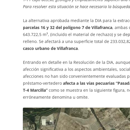
Para resolver esta situación se hace necesaria la búsqued
La alternativa aprobada mediante la DIA para la extrac
parcelas 16 y 32 del polígono 7 de Villafranca
, ambas d
643.722,5 m³, (incluido el material de rechazo) y se d
relleno. Se afectará a una superficie total de 233.032,
casco urbano de Villafranca
.
Entrando en detalle en la Resolución de la DIA, aunqu
afección significativa a los aspectos ambientales, socia
afecciones no han sido convenientemente evaluadas pa
préstamo-vertedero
afecta a las vías pecuarias “Pasada
T-4 Marcilla”
como se muestra en la siguiente figura, n
erróneamente denomina u omite.