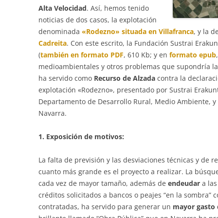
Alta Velocidad
. Así, hemos tenido
noticias de dos casos, la explotación
denominada
«Rodezno» situada en Villafranca
, y la
Cadreita
. Con este escrito, la Fundación Sustrai Erak
(
también en formato PDF
, 610 Kb; y en
formato epub
medioambientales y otros problemas que supondría la p
ha servido como
Recurso de Alzada
contra la declarac
explotación «Rodezno», presentado por Sustrai Erakuntz
Departamento de Desarrollo Rural, Medio Ambiente, y 
Navarra.
1. Exposición de motivos:
La falta de previsión y las desviaciones técnicas y de 
cuanto más grande es el proyecto a realizar. La búsq
cada vez de mayor tamaño, además de
endeudar
a las
créditos solicitados a bancos o peajes “en la sombra” 
contratadas, ha servido para generar un
mayor gasto 