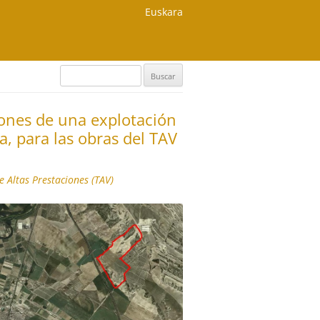
Euskara
Buscar:
iones de una explotación
a, para las obras del TAV
e Altas Prestaciones (TAV)