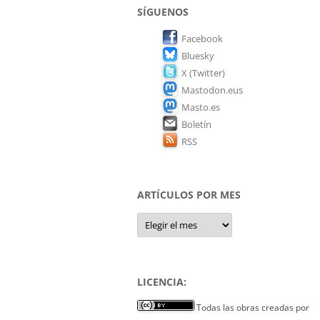
SÍGUENOS
Facebook
Bluesky
X (Twitter)
Mastodon.eus
Masto.es
Boletín
RSS
ARTÍCULOS POR MES
Artículos
por
mes
LICENCIA:
Todas las obras creadas por