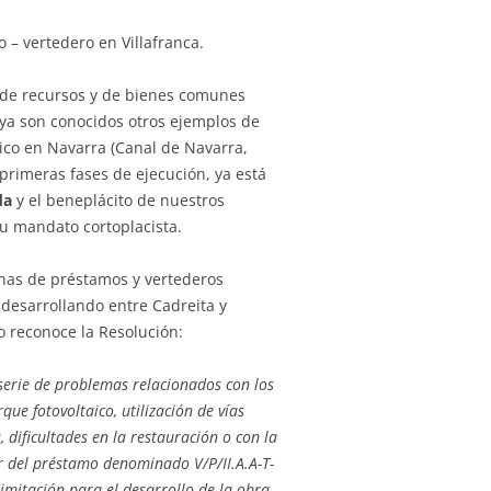
 – vertedero en Villafranca.
 de recursos y de bienes comunes
 ya son conocidos otros ejemplos de
lico en Navarra (Canal de Navarra,
primeras fases de ejecución, ya está
da
y el beneplácito de nuestros
su mandato cortoplacista.
zonas de préstamos y vertederos
 desarrollando entre Cadreita y
mo reconoce la Resolución:
serie de problemas relacionados con los
que fotovoltaico, utilización de vías
s, dificultades en la restauración o con la
r del préstamo denominado V/P/II.A.A-T-
mitación para el desarrollo de la obra.