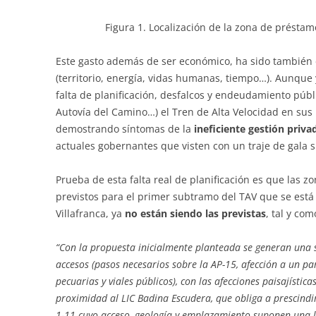
Figura 1. Localización de la zona de préstamo
Este gasto además de ser económico, ha sido también
(territorio, energía, vidas humanas, tiempo…). Aunque
falta de planificación, desfalcos y endeudamiento púb
Autovía del Camino…) el Tren de Alta Velocidad en sus 
demostrando síntomas de la
ineficiente gestión priva
actuales gobernantes que visten con un traje de gala 
Prueba de esta falta real de planificación es que las 
previstos para el primer subtramo del TAV que se está
Villafranca, ya
no están siendo las previstas
, tal y co
“Con la propuesta inicialmente planteada se generan una 
accesos (pasos necesarios sobre la AP-15, afección a un par
pecuarias y viales públicos), con las afecciones paisajística
proximidad al LIC Badina Escudera, que obliga a prescindi
1-11 cuyo acceso, geología y emplazamiento suponen una li