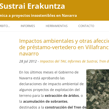
Sustrai Erakuntza
nica a proyectos insostenibles en Navarra
Saltar
al
ÁMBITO…
INFORMES
HERRAMIENTAS
CONTACTO
contenido
Impactos ambientales y otras afecc
de préstamo-vertedero en Villafranc
navarro
28 Jul 2012
-
Impactos del TAV
,
Informes de Sustrai
,
Tren d
En los últimos meses el Gobierno de
Navarra está aprobando las
declaraciones de impacto ambiental de
algunos proyectos de explotación del
terreno para la
extracción de áridos
, o
la
acumulación de sobrantes
,
destinados a la
construcción del Tren de