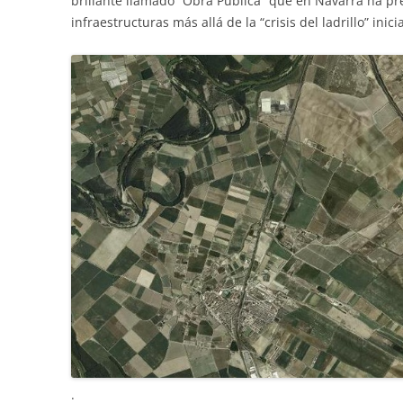
brillante llamado “Obra Pública” que en Navarra ha p
infraestructuras más allá de la “crisis del ladrillo” inic
.