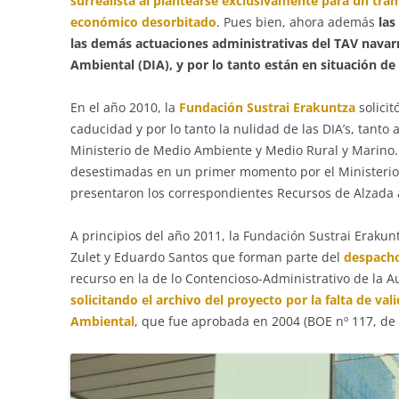
surrealista al plantearse exclusivamente para un tr
económico desorbitado
. Pues bien, ahora además
las
las demás actuaciones administrativas del TAV navar
Ambiental (DIA), y por lo tanto están en situación de
En el año 2010, la
Fundación Sustrai Erakuntza
solicit
caducidad y por lo tanto la nulidad de las DIA’s, tanto
Ministerio de Medio Ambiente y Medio Rural y Marino. 
desestimadas en un primer momento por el Ministerio 
presentaron los correspondientes Recursos de Alzada 
A principios del año 2011, la Fundación Sustrai Erak
Zulet y Eduardo Santos que forman parte del
despacho
recurso en la de lo Contencioso-Administrativo de la 
solicitando el archivo del proyecto por la falta de va
Ambiental
, que fue aprobada en 2004 (BOE nº 117, de