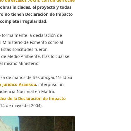
amo de escasos 70km, con un derroche
 obras iniciadas, el proyecto y todas
ro no tienen Declaración de Impacto
 completa irregularidad
.
ó formalmente la declaración de
 al Ministerio de Fomento como al
Estas solicitudes fueron
de Medio Ambiente, tras lo cual se
al mismo Ministerio.
untza de manos de l@s abogad@s Idoia
 jurídico Arankoa
, interpuso un
Audiencia Nacional en Madrid
lidez de la Declaración de Impacto
 14 de mayo del 2004).