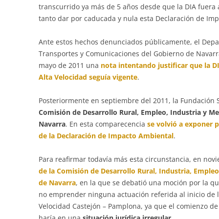
transcurrido ya más de 5 años desde que la DIA fuera
tanto dar por caducada y nula esta Declaración de Im
Ante estos hechos denunciados públicamente, el Depa
Transportes y Comunicaciones del Gobierno de Navarra
mayo de 2011 una
nota intentando justificar que la D
Alta Velocidad seguía vigente
.
Posteriormente en septiembre del 2011, la Fundación 
Comisión de Desarrollo Rural, Empleo, Industria y 
Navarra
. En esta comparecencia
se volvió a exponer 
de la Declaración de Impacto Ambiental
.
Para reafirmar todavía más esta circunstancia, en nov
de la Comisión de Desarrollo Rural, Industria, Empl
de Navarra
, en la que se debatió una moción por la q
no emprender ninguna actuación referida al inicio de l
Velocidad Castejón – Pamplona, ya que el comienzo de 
haría en una
situación jurídica irregular
.