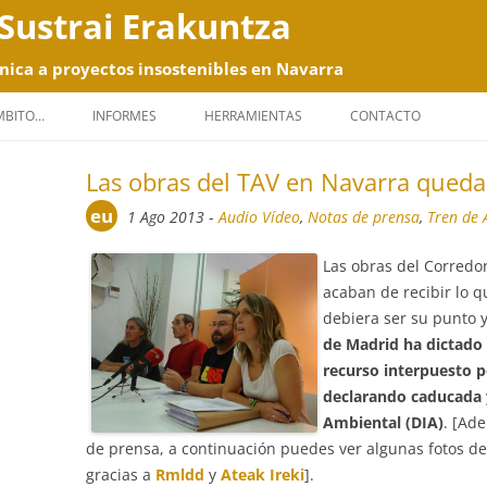
Sustrai Erakuntza
nica a proyectos insostenibles en Navarra
Saltar
al
ÁMBITO…
INFORMES
HERRAMIENTAS
CONTACTO
contenido
Las obras del TAV en Navarra queda
eu
1 Ago 2013
-
Audio Vídeo
,
Notas de prensa
,
Tren de 
Las obras del Corredor
acaban de recibir lo q
debiera ser su punto y
de Madrid ha dictado
recurso interpuesto p
declarando caducada 
Ambiental (DIA)
. [Ad
de prensa, a continuación puedes ver algunas fotos de 
gracias a
Rmldd
y
Ateak Ireki
].