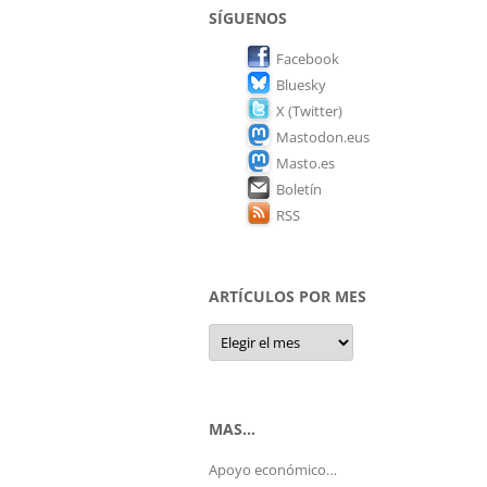
SÍGUENOS
Facebook
Bluesky
X (Twitter)
Mastodon.eus
Masto.es
Boletín
RSS
ARTÍCULOS POR MES
Artículos
por
mes
MAS…
Apoyo económico…