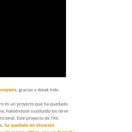
completo
, gracias a Ateak Ireki.
arro es un proyecto que ha quedado
a, habiéndose sustituido los otros
encional. Este proyecto de TAV,
os,
ha quedado en situación