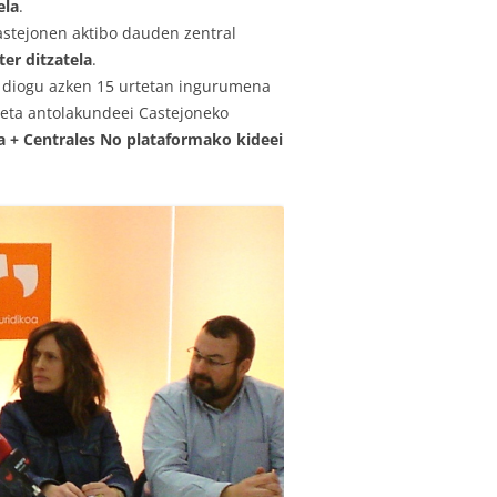
ela
.
astejonen aktibo dauden zentral
er ditzatela
.
hi diogu azken 15 urtetan ingurumena
 eta antolakundeei Castejoneko
a + Centrales No plataformako kideei