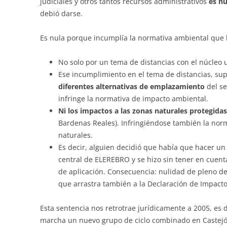
judiciales y otros tantos recursos administrativos
es nu
debió darse.
Es nula porque incumplía la normativa ambiental que l
No solo por un tema de distancias con el núcleo
Ese incumplimiento en el tema de distancias, s
diferentes alternativas de emplazamiento
del se
infringe la normativa de impacto ambiental.
Ni los impactos a las zonas naturales protegida
Bardenas Reales). Infringiéndose también la nor
naturales.
Es decir, alguien decidió que había que hacer un
central de ELEREBRO y se hizo sin tener en cuenta
de aplicación. Consecuencia: nulidad de pleno de
que arrastra también a la Declaración de Impact
Esta sentencia nos retrotrae jurídicamente a 2005, es 
marcha un nuevo grupo de ciclo combinado en Castejó