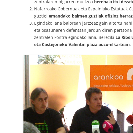
zentralaren bigarren multzoa
berehala itxi dezat
Nafarroako Gobernuak eta Espainiako Estatuak C
guztiei
emandako baimen guztiak ofizioz berrazt
Egindako lana balorean jartzeaz gain aitortu na
eta osasunaren defentsan jardun diren pertsona
zentralen kontra egindako lana. Bereziki
La Riber
eta Castejoneko Valentin plaza auzo-elkarteari
.