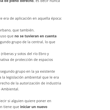
la de pleno derecho
, es decir nunca
e era de aplicación en aquella época:
 urbano, que también.
upuso que
no se tuvieran en cuenta
gundo grupo de la central, lo que
s
(riberas y sotos del río Ebro y
mativa de protección de espacios
 segundo grupo en la ya existente
 la legislación ambiental que le era
recho de la autorización de industria
o Ambiental.
decir si alguien quiere poner en
n tiene que
iniciar un nuevo