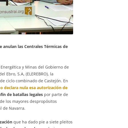
ue anulan las Centrales Térmicas de
ca Energética y Minas del Gobierno de
el Ebro, S.A, (ELEREBRO), la
 de ciclo combinado de Castejón. En
o declara nula esa autorización de
nfín de batallas legales
por parte de
 de los mayores despropósitos
l de Navarra.
ización
que ha dado pie a siete pleitos