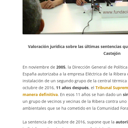
Valoración jurídica sobre las últimas sentencias q
Castejón
En noviembre de
2005
, la Dirección General de Políti
España autorizaba a la empresa Eléctrica de la Ribera d
instalación de un segundo grupo de la central térmica
octubre de 2016,
11 años después
, el
Tribunal Suprem
manera definitiva
. En esos 11 años se han dado un
si
un grupo de vecinos y vecinas de la Ribera contra uno
ambientales que se ha cometido en la Comunidad Fora
La sentencia de octubre de 2016, supone que la
autor