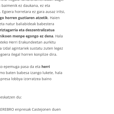
 baimenik ez daukana, ez eta
 Egoera horretara ez gara ausaz iritsi,
o horren guztiaren atzetik
. Haien
eta natur baliabideak babestera
iztagarria eta deszentralizatua
nomikoen menpe egongo ez dena
. Hala
tateko Herri Erakundeetan aurkitu
a Udal agintariek sustatu zuten legez
egoera ilegal horren konplize dira.
eko epemuga pasa da eta
herri
irmo baten babesa izango lukete, hala
npresa lobbya izorratzea baino
 eskatzen du:
ELEREBRO enpresak Castejonen duen