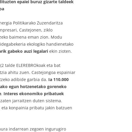
ituzten epaiei buruz gizarte taldeek
oa
ergia Politikarako Zuzendaritza
npresari, Castejonen, ziklo
rtzeko baimena eman zion. Modu
bidegabekeria ekologiko handienetako
rik gabeko auzi legalari
ekin zioten.
 (2 talde ELEREBROkoak eta bat
tzia ahitu zuen. Castejongoa espainiar
rtzeko adibide garbia da.
Ia 110.000
etako egun hotzenetako goreneko
e
.
Interes ekonomiko pribatuek
zaten jarraitzen duten sistema.
 eta konpainia pribatu jakin batzuen
 hura indarrean zegoen ingurugiro