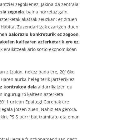
antziei zegokienez. Jakina da zentrala
sia zegoela
, baina horretaz gain,
azterketak akatsak zeuzkan: ez zituen
; Hábitat Zuzendaritzak ezartzen duen
nen balorazio konkreturik ez zegoen
,
keten kaltearen azterketarik ere ez
,
k eraikitzeak arlo sozio-ekonomikoan
man zitzaion, nekez bada ere, 2016ko
aren aurka helegiterik jartzerik ez
ez kontrakoa dela
aldarrikatzen du
n ingurugiro kalteen azterketa
 2011 urtean Epaitegi Gorenak ere
legala jotzen zuen. Nahiz eta gerora,
in, PSIS berri bat tramitatu eta eman
entral ilegala funtzionamenduan dago.