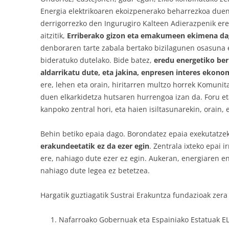
Energia elektrikoaren ekoizpenerako beharrezkoa duen
derrigorrezko den Ingurugiro Kalteen Adierazpenik ere.
aitzitik,
Erriberako gizon eta emakumeen ekimena dag
denboraren tarte zabala bertako bizilagunen osasuna 
bideratuko dutelako. Bide batez,
eredu energetiko berr
aldarrikatu dute, eta jakina, enpresen interes eko
ere, lehen eta orain, hiritarren multzo horrek Komuni
duen elkarkidetza hutsaren hurrengoa izan da. Foru et
kanpoko zentral hori, eta haien isiltasunarekin, orain, 
Behin betiko epaia dago. Borondatez epaia exekutatz
erakundeetatik ez da ezer egin
. Zentrala ixteko epai 
ere, nahiago dute ezer ez egin. Aukeran, energiaren e
nahiago dute legea ez betetzea.
Hargatik guztiagatik Sustrai Erakuntza fundazioak zera
Nafarroako Gobernuak eta Espainiako Estatuak 