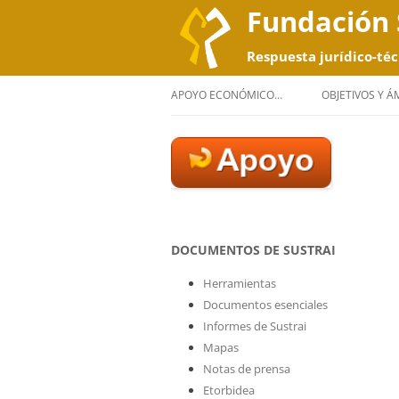
Fundación 
Respuesta jurídico-téc
APOYO ECONÓMICO…
OBJETIVOS Y 
DOCUMENTOS DE SUSTRAI
Herramientas
Documentos esenciales
Informes de Sustrai
Mapas
Notas de prensa
Etorbidea