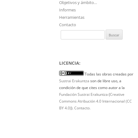
Objetivos y ámbito…
Informes
Herramientas
Contacto
Buscar:
LICENCIA:
Todas las obras creadas por
Sustrai Erakuntza
son de libre uso, a
condición de que cites como autor a la
Fundación Sustrai Erakuntza
(
Creative
Commons Atribución 4.0 Internacional (CC
BY 4.0)
).
Contacto.