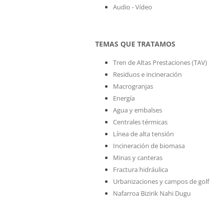
Audio - Vídeo
TEMAS QUE TRATAMOS
Tren de Altas Prestaciones (TAV)
Residuos e incineración
Macrogranjas
Energía
Agua y embalses
Centrales térmicas
Línea de alta tensión
Incineración de biomasa
Minas y canteras
Fractura hidráulica
Urbanizaciones y campos de golf
Nafarroa Bizirik Nahi Dugu