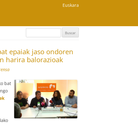
Euskara
Buscar:
at epaiak jaso ondoren
n harira balorazioak
rensa
ko bat
ongo
lek
dako