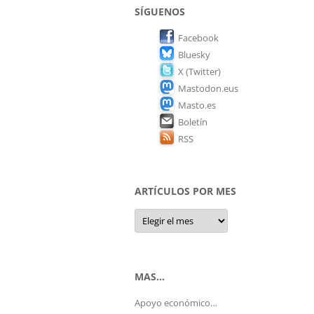
SÍGUENOS
Facebook
Bluesky
X (Twitter)
Mastodon.eus
Masto.es
Boletín
RSS
ARTÍCULOS POR MES
Artículos
por
mes
MAS…
Apoyo económico…