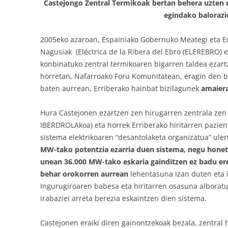
Castejongo Zentral Termikoak bertan behera uzten d
egindako balorazi
2005eko azaroan, Espainiako Gobernuko Meategi eta En
Nagusiak (Eléctrica de la Ribera del Ebro (ELEREBRO) e
konbinatuko zentral termikoaren bigarren taldea eza
horretan, Nafarroako Foru Komunitatean, eragin den 
baten aurrean, Erriberako hainbat bizilagunek
amaiera
Hura Castejonen ezartzen zen hirugarren zentrala zen
IBERDROLAkoa) eta horrek Erriberako hiritarren pazien
sistema elektrikoaren “desantolaketa organizatua” ule
MW-tako potentzia ezarria duen sistema, negu hon
unean 36.000 MW-tako eskaria gainditzen ez badu er
behar orokorren aurrean
lehentasuna izan duten eta i
Ingurugiroaren babesa eta hiritarren osasuna alboratu
irabaziei arreta berezia eskaintzen dien sistema.
Castejonen eraiki diren gainontzekoak bezala, zentral