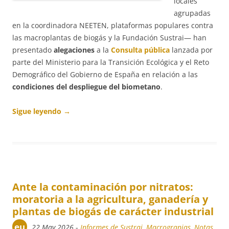
locales
agrupadas
en la coordinadora NEETEN, plataformas populares contra
las macroplantas de biogás y la Fundación Sustrai— han
presentado
alegaciones
a la
Consulta pública
lanzada por
parte del Ministerio para la Transición Ecológica y el Reto
Demográfico del Gobierno de España en relación a las
condiciones del despliegue del biometano
.
Sigue leyendo
→
Ante la contaminación por nitratos:
moratoria a la agricultura, ganadería y
plantas de biogás de carácter industrial
eu
22 May 2026
-
Informes de Sustrai
,
Macrogranjas
,
Notas