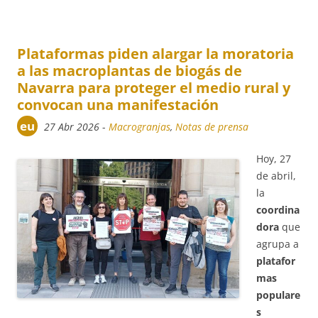
Plataformas piden alargar la moratoria
a las macroplantas de biogás de
Navarra para proteger el medio rural y
convocan una manifestación
eu
27 Abr 2026
-
Macrogranjas
,
Notas de prensa
Hoy, 27
de abril,
la
coordina
dora
que
agrupa a
platafor
mas
populare
s