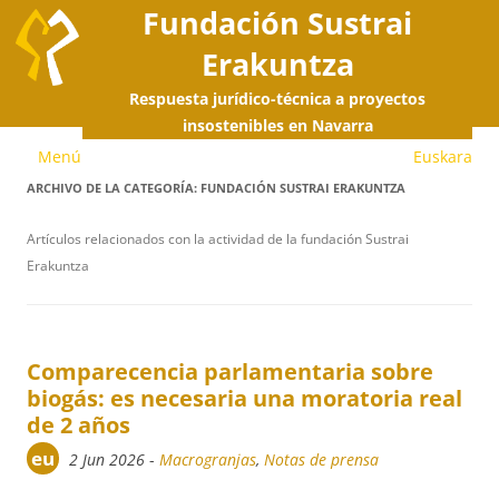
Fundación Sustrai
Erakuntza
Respuesta jurídico-técnica a proyectos
S
insostenibles en Navarra
Menú
Euskara
a
ARCHIVO DE LA CATEGORÍA:
FUNDACIÓN SUSTRAI ERAKUNTZA
c
Artículos relacionados con la actividad de la fundación Sustrai
Erakuntza
Comparecencia parlamentaria sobre
biogás: es necesaria una moratoria real
de 2 años
eu
2 Jun 2026
-
Macrogranjas
,
Notas de prensa