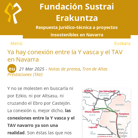
Fundación Sustrai
Erakuntza
Respuesta jurídico-técnica a proyectos
S
insostenibles en Navarra
Menú
Euskara
a
Ya hay conexión entre la Y vasca y el TAV
en Navarra
c
eu
21 Mar 2025
-
Notas de prensa
,
Tren de Altas
Prestaciones (TAV)
Y no se molesten en buscarla ni
por Ezkio, ni por Altsasu, ni
cruzando el Ebro por Castejón.
La conexión o, mejor dicho,
las
conexiones entre la Y vasca y el
TAV navarro ya son una
realidad
. Son éstas las que nos