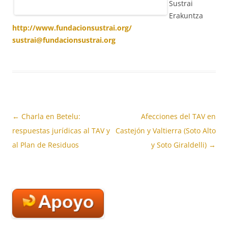
Sustrai
Erakuntza
http://www.fundacionsustrai.org/
sustrai@fundacionsustrai.org
Navegación
←
Charla en Betelu:
Afecciones del TAV en
de
respuestas jurídicas al TAV y
Castejón y Valtierra (Soto Alto
entradas
al Plan de Residuos
y Soto Giraldelli)
→