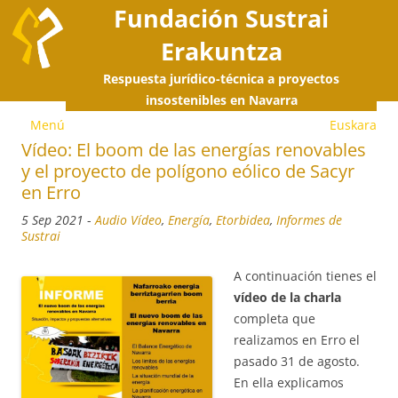
Fundación Sustrai
Erakuntza
Respuesta jurídico-técnica a proyectos
S
insostenibles en Navarra
Menú
Euskara
a
Vídeo: El boom de las energías renovables
y el proyecto de polígono eólico de Sacyr
c
en Erro
5 Sep 2021
-
Audio Vídeo
,
Energía
,
Etorbidea
,
Informes de
Sustrai
A continuación tienes el
vídeo de la charla
completa que
realizamos en Erro el
pasado 31 de agosto.
En ella explicamos