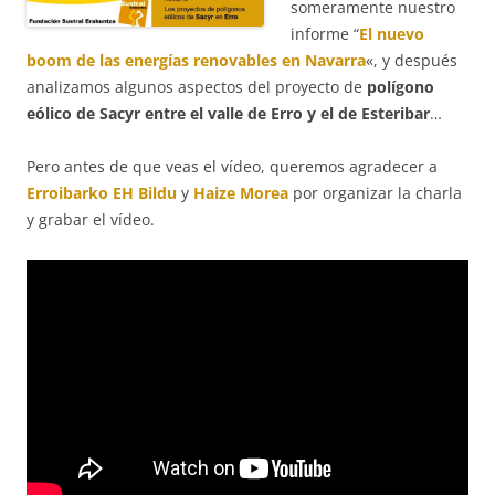
someramente nuestro
informe “
El nuevo
boom de las energías renovables en Navarra
«, y después
analizamos algunos aspectos del proyecto de
polígono
eólico de Sacyr entre el valle de Erro y el de Esteribar
…
Pero antes de que veas el vídeo, queremos agradecer a
Erroibarko EH Bildu
y
Haize Morea
por organizar la charla
y grabar el vídeo.