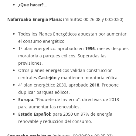
¿Que hacer?
…
Nafarroako Energia Plana:
(minutos: 00:26:08 y 00:30:50)
Todos los Planes Energéticos apuestan por aumentar
el consumo energético.
1º plan energético: aprobado en
1996
, meses después
moratoria a parques eólicos. Superadas las
previsiones.
Otros planes energéticos validan construcción
centrales
Castejón
y mantienen moratoria eólica.
4º plan energético 2030, aprobado
2018
. Propone
duplicar parques eólicos.
Europa
: “Paquete de Invierno”: directivas de 2018
para aumentar las renovables.
Estado Español
: para 2050 un 97% de energía
renovable y reducción del consumo.
Sacyrreko proiektua
:
(minutos: 00:30:50 y 00:35:23)